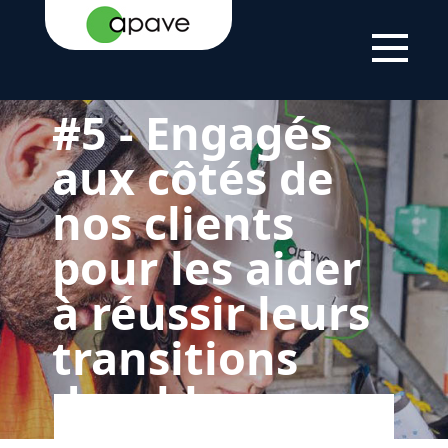
LSTI
LE
NOS
5 - GREEN AND
GROUPE
ENGAGEMENTS
SOCIAL À
RSE
DESTINATION DE NOS
CLIENTS
#5 - Engagés
aux côtés de
nos clients
pour les aider
à réussir leurs
transitions
durables