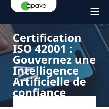
LSTI
CERTIFICATION
SÉCURITÉ DE
CERTIFICATION
ENTREPRISE
L'INFORMATION
ISO 42001 :
SYSTÈME DE
MANAGEMENT
DE L'IA
Certification
ISO 42001 :
Gouvernez une
Intelligence
Artificielle de
confiance