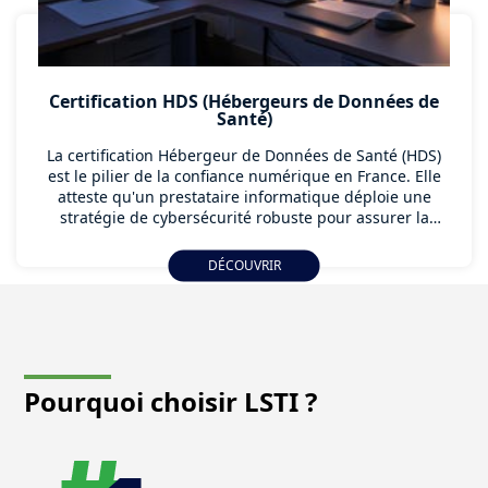
Certification HDS (Hébergeurs de Données de
Santé)
La certification Hébergeur de Données de Santé (HDS)
est le pilier de la confiance numérique en France. Elle
atteste qu'un prestataire informatique déploie une
stratégie de cybersécurité robuste pour assurer la
protection des données à caractère personnel. Ce
processus d'audit de certification, supervisé par
DÉCOUVRIR
l'Agence du Numérique en Santé (ANS), garantit
l'intégrité et la disponibilité des informations sensibles.
Pourquoi choisir LSTI ?