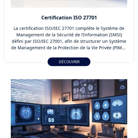
Certification ISO 27701
La certification ISO/IEC 27701 complète le Système de
Management de la Sécurité de l’Information (SMSI)
défini par ISO/IEC 27001, afin de structurer un Système
de Management de la Protection de la Vie Privée (PIMS).
Elle permet aux organisations de démontrer leur
capacité à gérer, protéger et gouverner les données à
DÉCOUVRIR
caractère personnel (DCP) en conformité avec les
exigences du RGPD et des réglementations
internationales associées.
Cette certification concerne toutes les entités qui
traitent des données à caractère personnel dans le
cadre de leurs activités : entreprises privées,
organismes publics, sous-traitants, opérateurs de
services numériques, organismes de santé, institutions
financières, opérateurs critiques, etc.