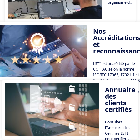
organisme de
certification
indépendant
spécialisé en
cybersécurité,
Nos
confiance
Accréditation
numérique et
sécurité de
et
l'information.
reconnaissanc
LSTI est accrédité par le
COFRAC selon la norme
ISO/IEC 17065, 17021-1 et
17024 et habillité par l'ANS
en tant qu'organisme
Annuaire
d'évaluation et de qualifica
des
clients
certifiés
Consultez
l'Annuaire des
Certifiés LSTI
pour vérifier la